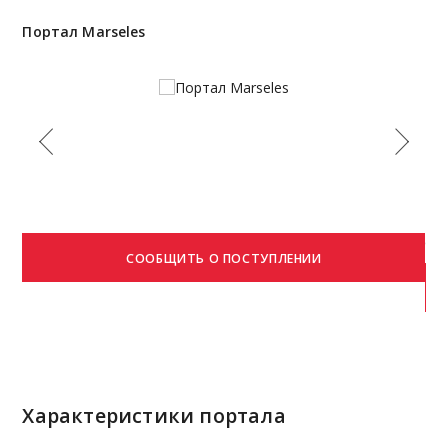
Портал Marseles
По
Стр
Характеристики портала