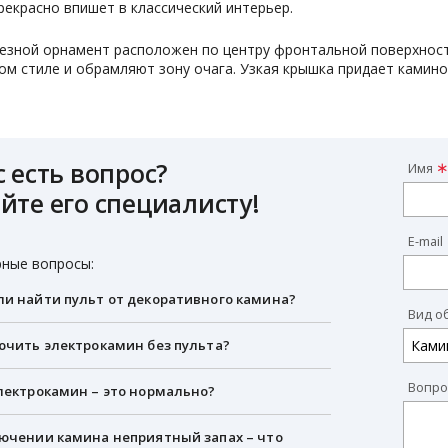
рекрасно впишет в классический интерьер.
езной орнамент расположен по центру фронтальной поверхност
ом стиле и обрамляют зону очага. Узкая крышка придает каминок
с есть вопрос?
Имя
йте его специалисту!
E-mail
ные вопросы:
и найти пульт от декоративного камина?
Вид о
ючить электрокамин без пульта?
Вопро
лектрокамин – это нормально?
ючении камина неприятный запах – что