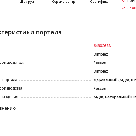
Прин
я
Шоу-рум
Сервис-центр
Сертификат
Спе
ктеристики портала
64902678
Dimplex
роизводителя
Россия
Dimplex
л портала
Деревянный (МДФ, ш
роизводства
Россия
л изделия
МДФ, натуральный ш
авнению