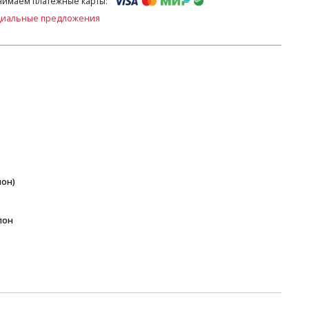
имаем платежные карты:
циальные предложения
пон)
пон