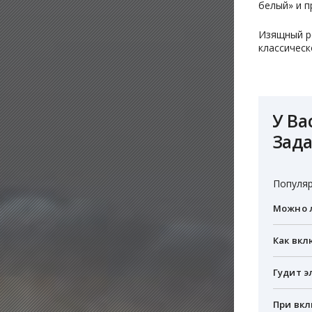
белый» и п
Изящный р
классическ
У Ва
Зада
Популяр
Можно л
Как вкл
Гудит э
При вкл