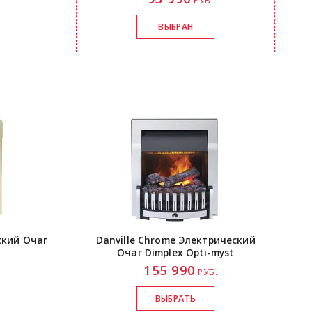
.
РУБ.
ский Очаг
Danville Chrome Электрический
Очаг Dimplex
Opti-myst
155 990
.
РУБ.