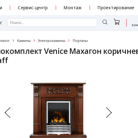
и
Сервис-центр
Монтаж
Проектирование
г
ко
аталог
Камины
Электрокамины
Порталы
окомплект Venice Махагон коричнев
aff