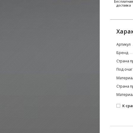
Бесплатна
доставка
Хара
Артикул
Бренд
Страна п
Под очаг
Материа
Страна п
Материа
К ср