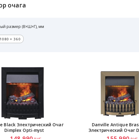
ор очага
ый размер (В×Ш×Г), мм
1080 × 360
le Black Электрический Очаг
Danville Antique Bras
Dimplex
Opti-myst
Электрический Очаг D
148 990
155 990