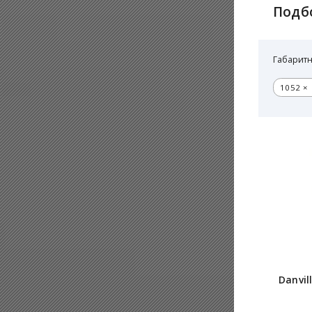
Подб
Габаритн
1052 × 
Danvil