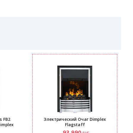
s FB2
Электрический Очаг Dimplex
implex
Flagstaff
93 990