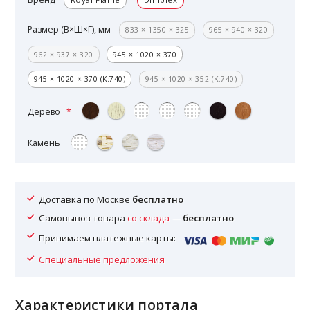
Размер (В×Ш×Г), мм
833 × 1350 × 325
965 × 940 × 320
962 × 937 × 320
945 × 1020 × 370
945 × 1020 × 370 (K:740)
945 × 1020 × 352 (K:740)
Дерево
Камень
Доставка по Москве
бесплатно
Самовывоз товара
со склада
—
бесплатно
Принимаем платежные карты:
Специальные предложения
Характеристики портала