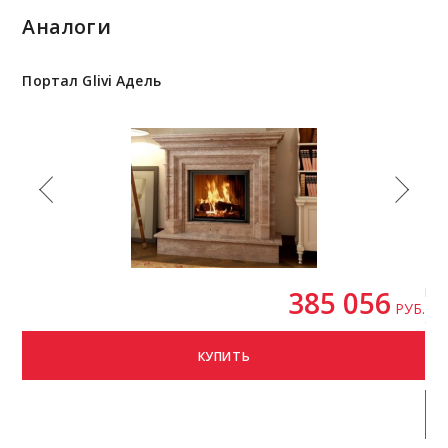
Аналоги
Портал Glivi Адель
По
385 056
Бр
РУБ.
Стр
КУПИТЬ