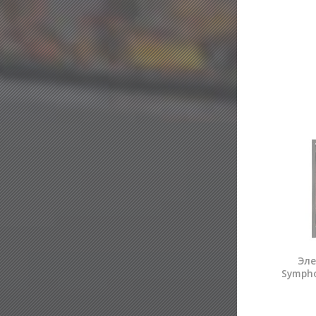
Эле
Symph