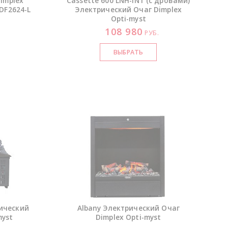
implex
Cassette 600
LNH-INT
(с дровами)
DF2624-L
Электрический Очаг Dimplex
Opti-myst
108 980
РУБ.
рический
Albany Электрический Очаг
myst
Dimplex
Opti-myst