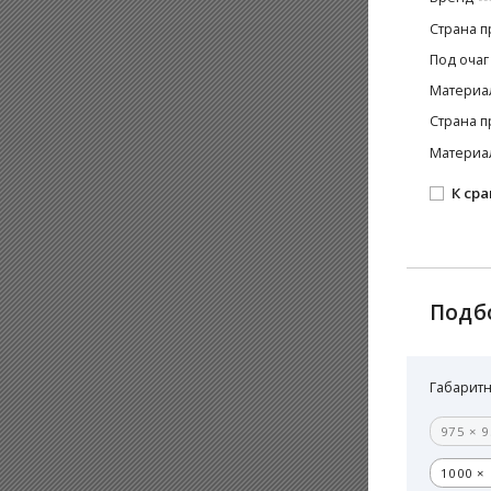
Страна п
Под очаг
Материа
Страна п
Материа
К ср
Подб
Габаритн
975 × 9
1000 × 