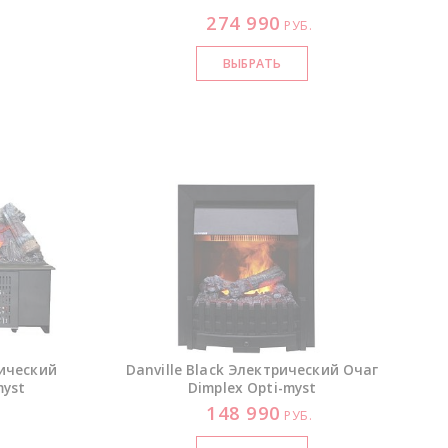
274 990
РУБ.
рический
Danville Black Электрический Очаг
myst
Dimplex
Opti-myst
148 990
.
РУБ.