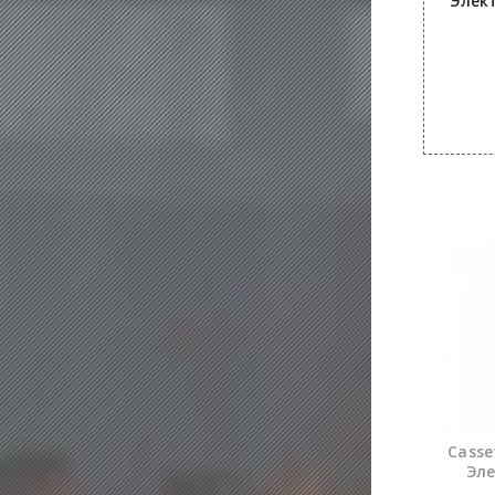
Элект
Casse
Эле