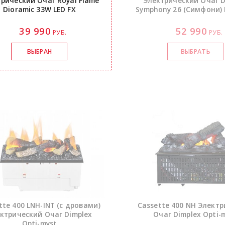
рический Очаг Royal Flame
Электрический Очаг D
Dioramic 33W LED FX
Symphony 26 (Симфони)
39 990
52 990
РУБ.
РУБ.
tte 400
LNH-INT
(с дровами)
Cassette 400 NH Элект
ктрический Очаг Dimplex
Очаг Dimplex
Opti-
Opti-myst