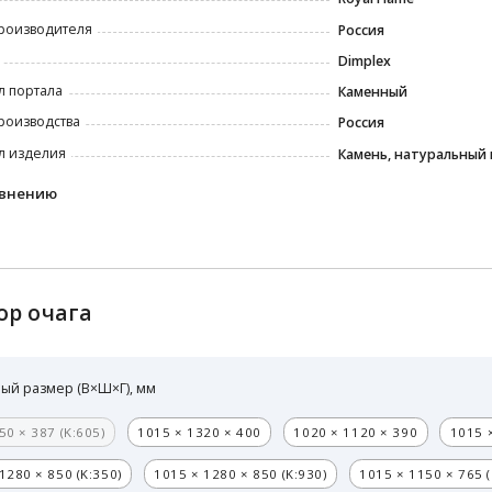
роизводителя
Россия
Dimplex
л портала
Каменный
роизводства
Россия
л изделия
Камень, натуральный 
авнению
ор очага
ый размер (В×Ш×Г), мм
50 × 387 (K:605)
1015 × 1320 × 400
1020 × 1120 × 390
1015 
1280 × 850 (K:350)
1015 × 1280 × 850 (K:930)
1015 × 1150 × 765 (