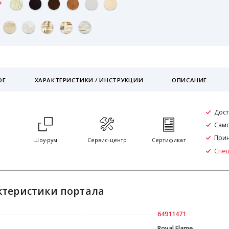
ОЕ
ХАРАКТЕРИСТИКИ / ИНСТРУКЦИИ
ОПИСАНИЕ
Дост
Само
Прин
я
Шоу-рум
Сервис-центр
Сертификат
Спе
ктеристики портала
64911471
Royal Flame