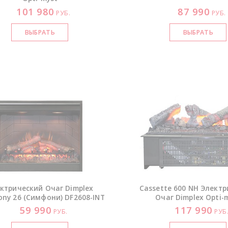
101 980
87 990
РУБ.
РУБ.
ктрический Очаг Dimplex
Cassette 600 NH Элект
ony 26 (Симфони)
DF2608-INT
Очаг Dimplex
Opti-
59 990
117 990
РУБ.
РУБ