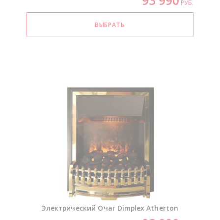
93 990
РУБ.
Электрический Очаг Dimplex Atherton