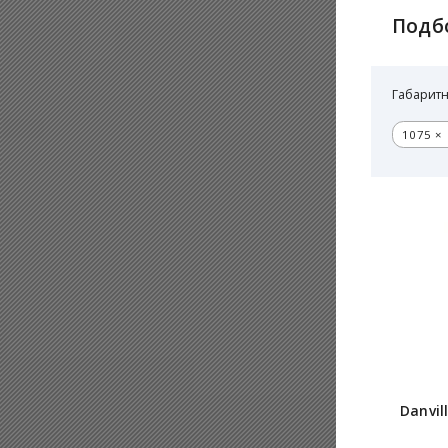
Подб
Габаритн
1075 × 
Danvil