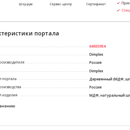
Прин
я
Шоу-рум
Сервис-центр
Сертификат
Спе
ктеристики портала
64935954
Dimplex
роизводителя
Россия
Dimplex
л портала
Деревянный (МДФ, ш
роизводства
Россия
л изделия
МДФ, натуральный ш
авнению