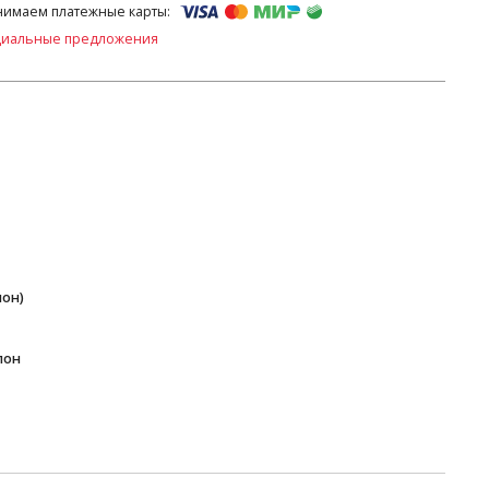
имаем платежные карты:
циальные предложения
пон)
пон