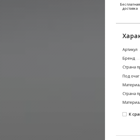
Бесплатна
доставка
Хара
Артикул
Бренд
Страна п
Под очаг
Материа
Страна п
Материа
К ср