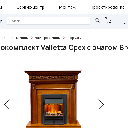
и
Сервис-центр
Монтаж
Проектирование
г
ко
аталог
Камины
Электрокамины
Порталы
комплект Valletta Орех с очагом Bro