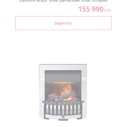
Danville Brass Электрический Очаг Dimplex
155 990
РУБ.