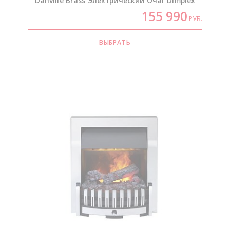
Danville Brass Электрический Очаг Dimplex
155 990
РУБ.